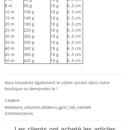
8
m
90
g
18
g
6
,5 cm
10
m
100
g
18
g
6
,5 cm
15
m
140
g
18
g
6
,5 cm
20
m
180
g
18
g
6
,5 cm
25
m
220
g
18
g
6
,5 cm
30
m
260
g
18
g
6
,5 cm
35
m
300
g
18
g
6
,5 cm
40
m
340
g
18
g
6
,5 cm
45
m
380
g
18
g
6
,5 cm
50
m
420
g
18
g
6
,5 cm
Vous trouverez également le collier assorti dans notre
boutique ou demandez-le !
10mm
Largeur:
#ekokoro_columns.ekokoro_gpsr_tab_name#
Commentaires
Les clients ont acheté les articles