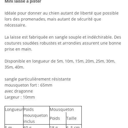
Mini laisse à pister
Idéale pour donner au chien autant de liberté que possible
lors des promenades, mais autant de sécurité que
nécessaire.
La laisse est fabriquée en sangle souple et indéchirable. Des
coutures soudées robustes et arrondies assurent une bonne
prise en main.
Disponible en longueur de 5m, 10m, 15m, 20m, 25m, 30m,
35m, 40m.
sangle particulièrement résistante
mousqueton fort : 65mm
avec dragonne
Largeur : 10mm
Longueur
Poids
Mousqueton
mousqueton
Poids
Taille
inclus
5
m
60
g
18
g
6
,5 cm