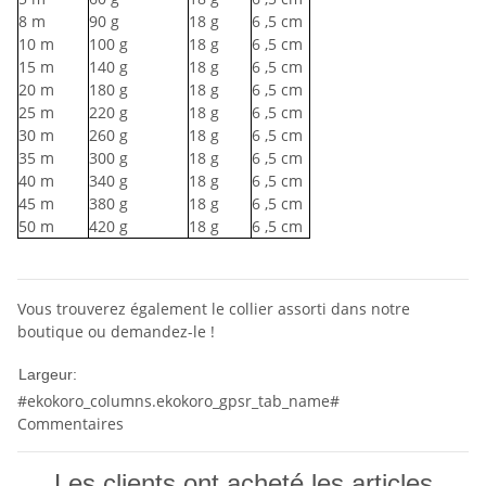
8
m
90
g
18
g
6
,5 cm
10
m
100
g
18
g
6
,5 cm
15
m
140
g
18
g
6
,5 cm
20
m
180
g
18
g
6
,5 cm
25
m
220
g
18
g
6
,5 cm
30
m
260
g
18
g
6
,5 cm
35
m
300
g
18
g
6
,5 cm
40
m
340
g
18
g
6
,5 cm
45
m
380
g
18
g
6
,5 cm
50
m
420
g
18
g
6
,5 cm
Vous trouverez également le collier assorti dans notre
boutique ou demandez-le !
10mm
Largeur:
#ekokoro_columns.ekokoro_gpsr_tab_name#
Commentaires
Les clients ont acheté les articles