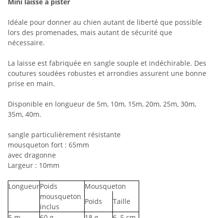
Mini laisse à pister
Idéale pour donner au chien autant de liberté que possible
lors des promenades, mais autant de sécurité que
nécessaire.
La laisse est fabriquée en sangle souple et indéchirable. Des
coutures soudées robustes et arrondies assurent une bonne
prise en main.
Disponible en longueur de 5m, 10m, 15m, 20m, 25m, 30m,
35m, 40m.
sangle particulièrement résistante
mousqueton fort : 65mm
avec dragonne
Largeur : 10mm
Longueur
Poids
Mousqueton
mousqueton
Poids
Taille
inclus
5
m
60
g
18
g
6
,5 cm