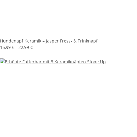
Hundenapf Keramik – Jasper Fress- & Trinknapf
15,99 € -
22,99 €