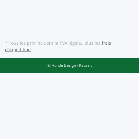
* Tous les prix incluent la TVA légale., plus les
frais
d'expédition
© Hunde Design / Kauzeit