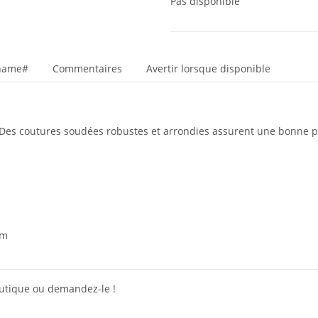
Pas disponible
_name#
Commentaires
Avertir lorsque disponible
. Des coutures soudées robustes et arrondies assurent une bonne p
cm
outique ou demandez-le !