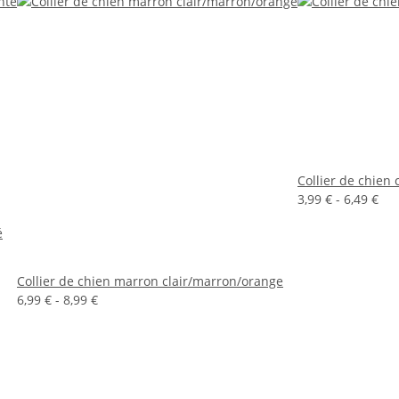
Collier de chien
3,99 € -
6,49 €
é
Collier de chien marron clair/marron/orange
6,99 € -
8,99 €