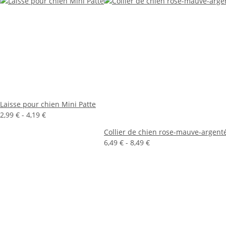
Laisse pour chien Mini Patte
2,99 € -
4,19 €
Collier de chien rose-mauve-argent
6,49 € -
8,49 €